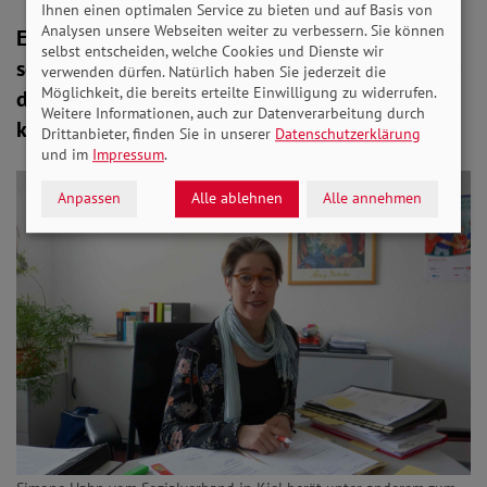
Ihnen einen optimalen Service zu bieten und auf Basis von
Analysen unsere Webseiten weiter zu verbessern. Sie können
Es dauert drei Tage, da erhält Rudolf Pawlicki
selbst entscheiden, welche Cookies und Dienste wir
sein Krankengeld. „Ich frage mich nur immer“, so
verwenden dürfen. Natürlich haben Sie jederzeit die
Möglichkeit, die bereits erteilte Einwilligung zu widerrufen.
der 59-Jährige“, „bei wie vielen Menschen
Weitere Informationen, auch zur Datenverarbeitung durch
kommen die Krankenkassen damit durch?“
Drittanbieter, finden Sie in unserer
Datenschutzerklärung
und im
Impressum
.
Anpassen
Alle ablehnen
Alle annehmen