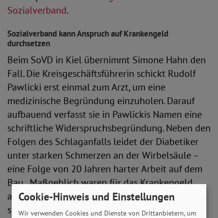
Sozialverband
.
Sozialverband kann Anspruch auf Krankengeld
durchsetzen
Beim SoVD in Kiel übernimmt Simone Hahn den
Fall. Die Kreisgeschäftsführerin schickt Rudolf
Pawlicki erst einmal zum Arzt, um eine
medizinische Begründung einzuholen. Darauf
aufbauend verfasst sie in Pawlickis Namen eine
schriftliche Widerspruchsbegründung. Neben den
Folgen des Schlaganfalls leidet der Diabetiker
unter starken Schmerzen an der Wirbelsäule –
eine Folge von 20 Jahren harter Arbeit auf dem
Bau. „Maßgeblich waren für das Krankengeld
Cookie-Hinweis und Einstellungen
aber nach wie vor die Folgen des Schlaganfalls“,
so Simone Hahn.
Wir verwenden Cookies und Dienste von Drittanbietern, um