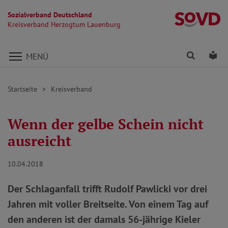
Sozialverband Deutschland
K
Kreisverband Herzogtum Lauenburg
Direkt zu den Inhalten springen
Finden
Lei
MENÜ
Startseite
Kreisverband
Wenn der gelbe Schein nicht
ausreicht
10.04.2018
Der Schlaganfall trifft Rudolf Pawlicki vor drei
Jahren mit voller Breitseite. Von einem Tag auf
den anderen ist der damals 56-jährige Kieler